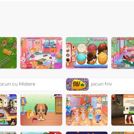
ocuri cu Mistere
jocuri friv