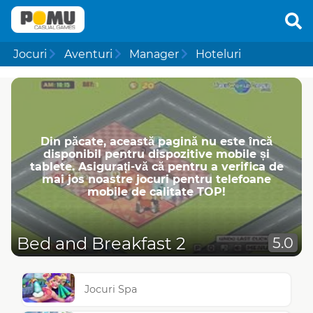
Jocuri
Aventuri
Manager
Hoteluri
Din păcate, această pagină nu este încă
disponibil pentru dispozitive mobile și
tablete. Asigurați-vă că pentru a verifica de
mai jos noastre jocuri pentru telefoane
mobile de calitate TOP!
Bed and Breakfast 2
5.0
Jocuri Spa