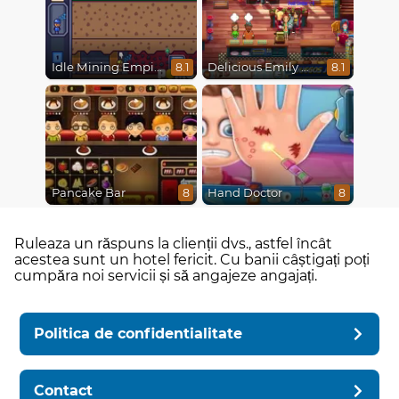
Idle Mining Empire
Delicious Emily New Beginning
8.1
8.1
Pancake Bar
Hand Doctor
8
8
Ruleaza un răspuns la clienții dvs., astfel încât
acestea sunt un hotel fericit. Cu banii câștigați poți
cumpăra noi servicii și să angajeze angajați.
Politica de confidentialitate
Contact