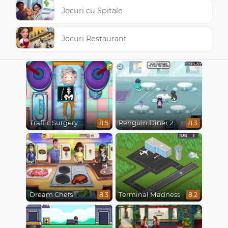
Jocuri cu Spitale
Jocuri Restaurant
Traffic Surgery
Penguin Diner 2
8.5
8.3
Dream Chefs
Terminal Madness
8.3
8.2