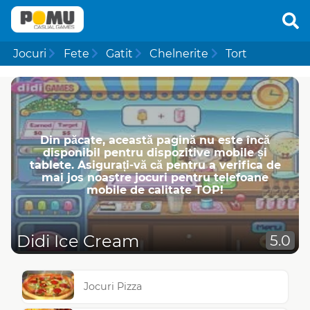
Jocuri
Fete
Gatit
Chelnerite
Tort
Din păcate, această pagină nu este încă
disponibil pentru dispozitive mobile și
tablete. Asigurați-vă că pentru a verifica de
mai jos noastre jocuri pentru telefoane
mobile de calitate TOP!
Didi Ice Cream
5.0
Jocuri Pizza