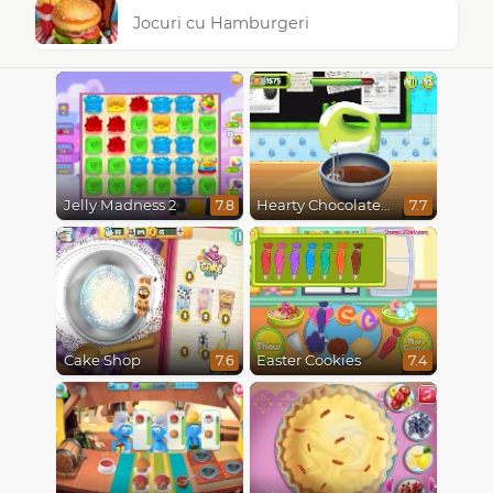
Jocuri cu Hamburgeri
Jelly Madness 2
Hearty Chocolate Cake
7.8
7.7
Cake Shop
Easter Cookies
7.6
7.4