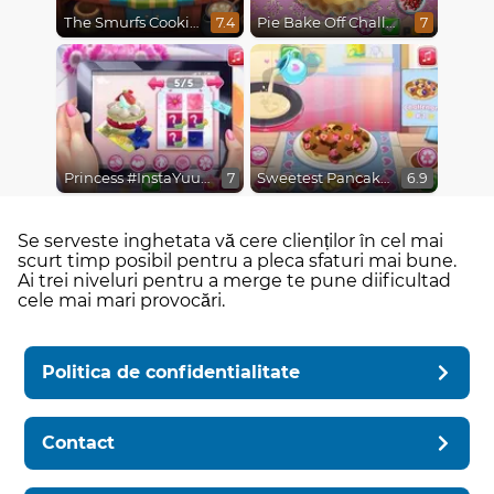
The Smurfs Cooking
Pie Bake Off Challenge
7.4
7
Princess #InstaYuuum Macarons & Flowers
Sweetest Pancake Challenge
7
6.9
Se serveste inghetata vă cere clienților în cel mai
scurt timp posibil pentru a pleca sfaturi mai bune.
Ai trei niveluri pentru a merge te pune diificultad
cele mai mari provocări.
Politica de confidentialitate
Contact