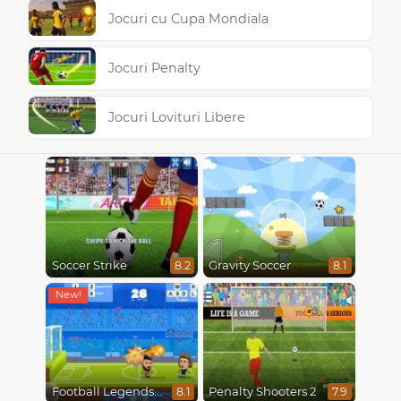
Jocuri cu Cupa Mondiala
Jocuri Penalty
Jocuri Lovituri Libere
Soccer Strike
Gravity Soccer
8.2
8.1
Football Legends 2021
Penalty Shooters 2
8.1
7.9