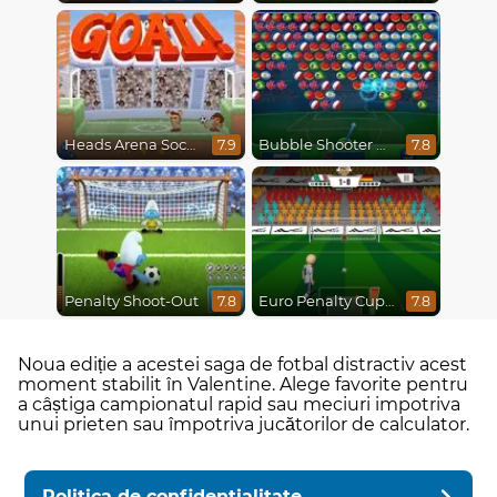
Heads Arena Soccer All Stars
Bubble Shooter World Cup
7.9
7.8
Penalty Shoot-Out
Euro Penalty Cup 2021
7.8
7.8
Noua ediție a acestei saga de fotbal distractiv acest
moment stabilit în Valentine. Alege favorite pentru
a câștiga campionatul rapid sau meciuri impotriva
unui prieten sau împotriva jucătorilor de calculator.
Politica de confidentialitate