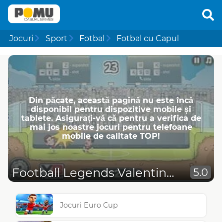
Jocuri
Sport
Fotbal
Fotbal cu Capul
Din păcate, această pagină nu este încă
disponibil pentru dispozitive mobile și
tablete. Asigurați-vă că pentru a verifica de
mai jos noastre jocuri pentru telefoane
mobile de calitate TOP!
Football Legends Valentine Edition
5.0
Jocuri Euro Cup