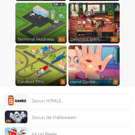
Terminal Madness
Delicious Emily New Beginning
8.1
8.1
Conduct This
Hand Doctor
8
8
Jocuri HTML5
Jocuri de Halloween
jocuri Paște