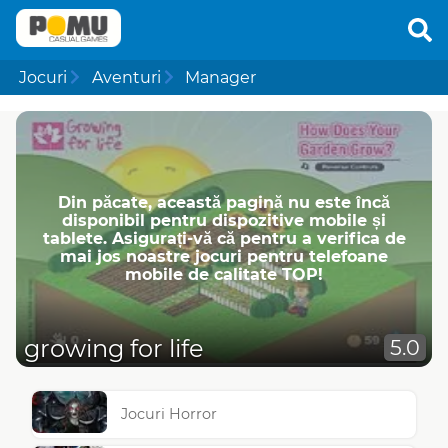
Jocuri
Aventuri
Manager
Din păcate, această pagină nu este încă
disponibil pentru dispozitive mobile și
tablete. Asigurați-vă că pentru a verifica de
mai jos noastre jocuri pentru telefoane
mobile de calitate TOP!
growing for life
5.0
Jocuri Horror