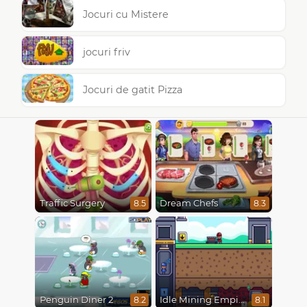
Jocuri cu Mistere
jocuri friv
Jocuri de gatit Pizza
Traffic Surgery
Dream Chefs
8.5
8.3
Penguin Diner 2
Idle Mining Empire
8.2
8.1