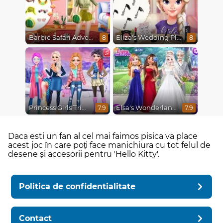
Barbie Safari Adventure
Eliza's Wedding Planner
8
8
Princess Girls Trip To Aspen
Elsa's Wonderland Wedding
7.9
7.9
Daca esti un fan al cel mai faimos pisica va place
acest joc în care poți face manichiura cu tot felul de
desene și accesorii pentru 'Hello Kitty'.
Politica de confidentialitate
Contact