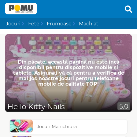
Jocuri
Fete
Frumoase
Machiat
Din păcate, această pagină nu este încă
disponibil pentru dispozitive mobile și
tablete. Asigurați-vă că pentru a verifica de
mai jos noastre jocuri pentru telefoane
mobile de calitate TOP!
Hello Kitty Nails
5.0
Jocuri Manichiura