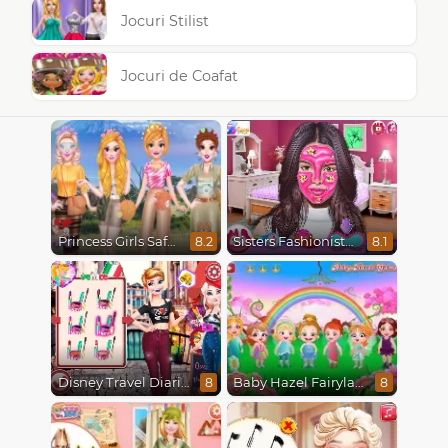
Jocuri Stilist
Jocuri de Coafat
Princess Girls Safari Trip
Sisters Fashionista Makeup
8.2
8.1
Disney Travel Diaries: City Break
Baby Hazel Fairyland Ballet
8
8