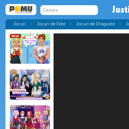
Just
Jocuri
Jocuri de Fete
Jocuri de Dragoste
J