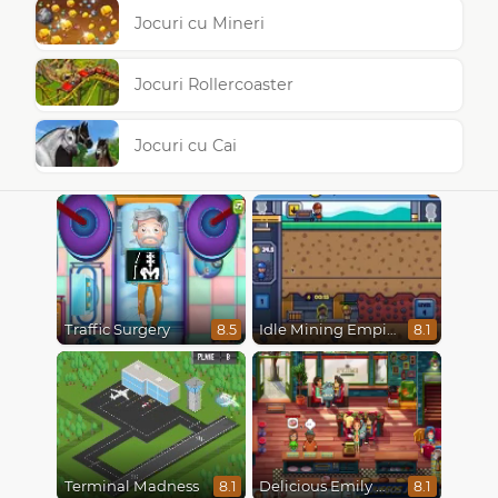
Jocuri cu Mineri
Jocuri Rollercoaster
Jocuri cu Cai
Traffic Surgery
Idle Mining Empire
8.5
8.1
Terminal Madness
Delicious Emily New Beginning
8.1
8.1