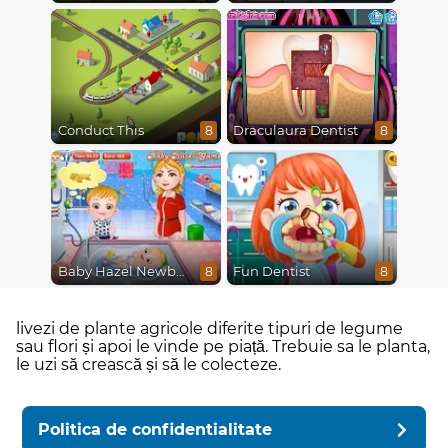
Conduct This
Draculaura Dentist
8
8
Baby Hazel Newborn Vaccination
Fun Dentist
8
8
livezi de plante agricole diferite tipuri de legume
sau flori și apoi le vinde pe piață. Trebuie sa le planta,
le uzi să crească și să le colecteze.
Politica de confidentialitate