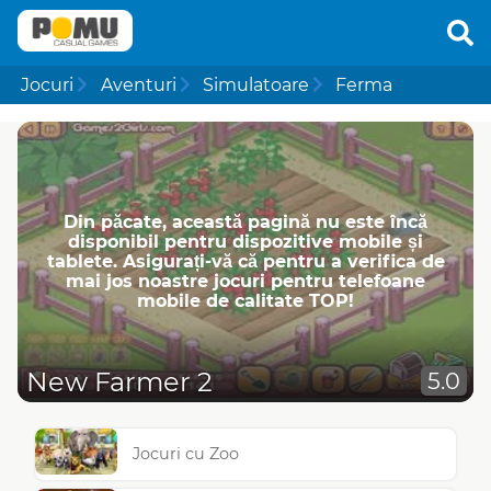
Jocuri
Aventuri
Simulatoare
Ferma
Din păcate, această pagină nu este încă
disponibil pentru dispozitive mobile și
tablete. Asigurați-vă că pentru a verifica de
mai jos noastre jocuri pentru telefoane
mobile de calitate TOP!
New Farmer 2
5.0
Jocuri cu Zoo