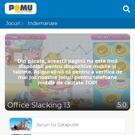
Jocuri
Indemanare
Din păcate, această pagină nu este încă
disponibil pentru dispozitive mobile și
tablete. Asigurați-vă că pentru a verifica de
mai jos noastre jocuri pentru telefoane
mobile de calitate TOP!
Office Slacking 13
5.0
Jocuri cu Catapulte