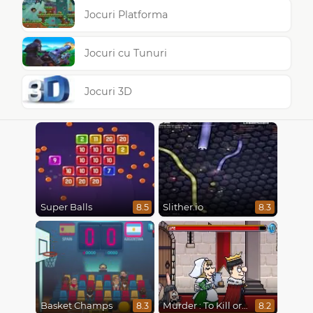
Jocuri Platforma
Jocuri cu Tunuri
Jocuri 3D
Super Balls
Slither.io
8.5
8.3
Basket Champs
Murder : To Kill or Not to Kill
8.3
8.2