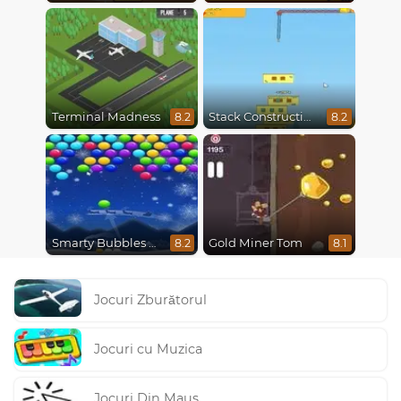
Terminal Madness
Stack Construction
8.2
8.2
Smarty Bubbles X-Mas Edition
Gold Miner Tom
8.2
8.1
Jocuri Zburătorul
Jocuri cu Muzica
Jocuri Din Maus