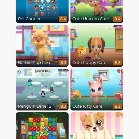
Pet Connect
Cute Unicorn Care
8.4
8.4
Barbie Pup Rescue
Cute Puppy Care
8.3
8.3
Penguin Diner 2
Cute Kitty Care
8.3
8.3