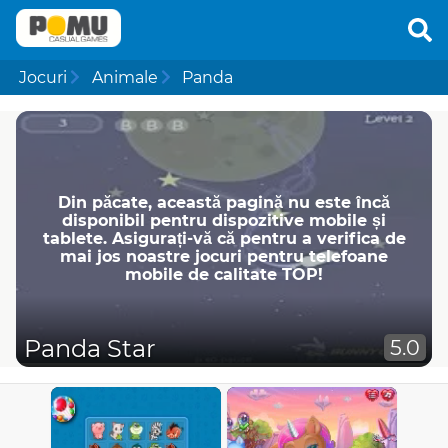
Jocuri
Animale
Panda
Din păcate, această pagină nu este încă
disponibil pentru dispozitive mobile și
tablete. Asigurați-vă că pentru a verifica de
mai jos noastre jocuri pentru telefoane
mobile de calitate TOP!
Panda Star
5.0