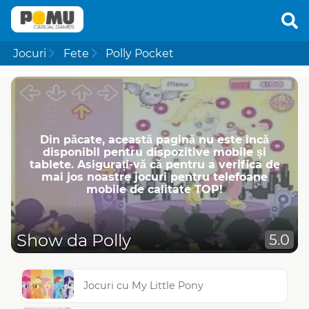
Jocuri
Fete
Polly Pocket
Din păcate, această pagină nu este încă
disponibil pentru dispozitive mobile și
tablete. Asigurați-vă că pentru a verifica de
mai jos noastre jocuri pentru telefoane
mobile de calitate TOP!
Show da Polly
5.0
Jocuri cu My Little Pony