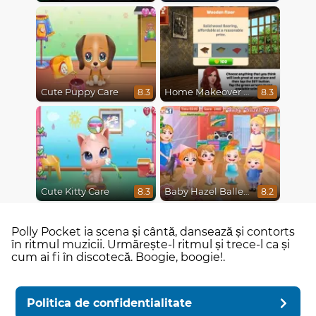
Cute Puppy Care
Home Makeover Hidden Object
8.3
8.3
Cute Kitty Care
Baby Hazel Ballerina Dance
8.3
8.2
Polly Pocket ia scena și cântă, dansează și contorts
în ritmul muzicii. Urmărește-l ritmul și trece-l ca și
cum ai fi în discotecă. Boogie, boogie!.
Politica de confidentialitate