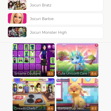
Jocuri Bratz
Jocuri Barbie
Jocuri Monster High
Smarte Couture
Cute Unicorn Care
8.5
8.4
Dream Chefs
Barbie Pup Rescue
8.4
8.3