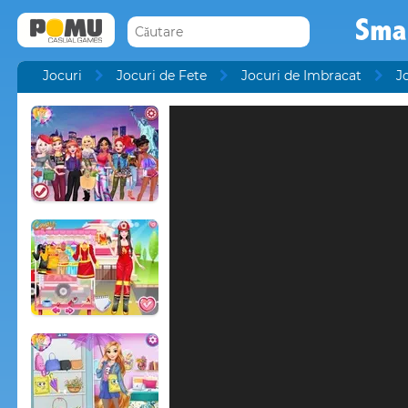
Sma
Jocuri
Jocuri de Fete
Jocuri de Imbracat
J