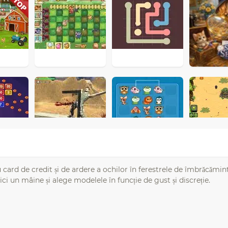
 card de credit și de ardere a ochilor în ferestrele de îmbrăcămint
ici un mâine și alege modelele în funcție de gust și discreție.