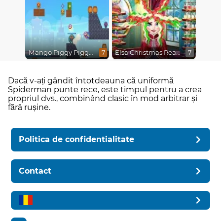
Mango Piggy Piggy Hero
Elsa Christmas Real Haircuts
7
7
Dacă v-ați gândit întotdeauna că uniformă
Spiderman punte rece, este timpul pentru a crea
propriul dvs., combinând clasic în mod arbitrar și
fără rușine.
Politica de confidentialitate
Contact