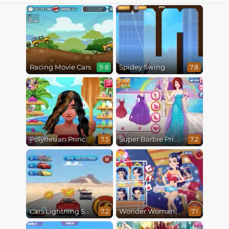
Racing Movie Cars
Spidey Swing
9.8
7.8
Polynesian Princess Real Haircuts
Super Barbie Princess and Rockstar
7.5
7.2
Cars Lightning Speed
Wonder Woman Fashion Event
7.2
7.1