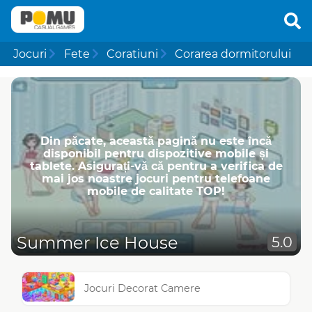
Jocuri
Fete
Coratiuni
Corarea dormitorului
Din păcate, această pagină nu este încă
disponibil pentru dispozitive mobile și
tablete. Asigurați-vă că pentru a verifica de
mai jos noastre jocuri pentru telefoane
mobile de calitate TOP!
Summer Ice House
5.0
Jocuri Decorat Camere