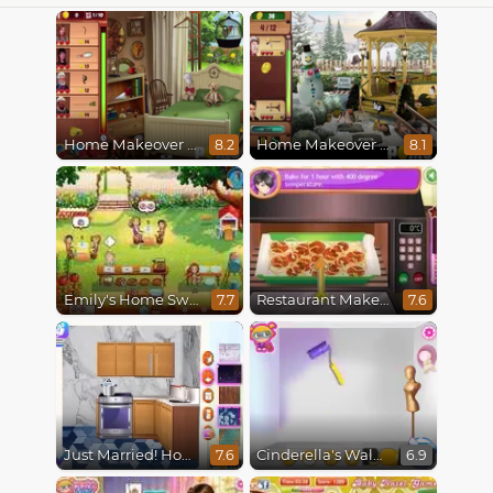
Home Makeover Hidden Object
Home Makeover 2 Hidden Object
8.2
8.1
Emily's Home Sweet Home
Restaurant Makeover
7.7
7.6
Just Married! Home Deco
Cinderella's Walkin Closet
7.6
6.9