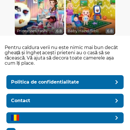
Princesses Fashion Over Coffee
Baby Hazel Sibling Surprise
6.8
6.8
Pentru caldura verii nu este nimic mai bun decât
gheață și îngheț acești prieteni au o casă să se
răcească. Vă ajuta să decora toate camerele așa
cum îți place.
Politica de confidentialitate
Contact