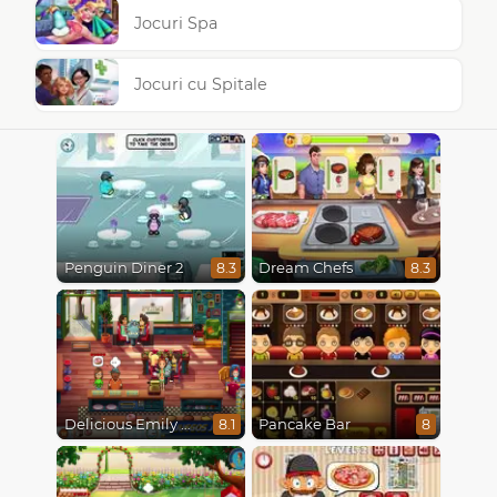
Jocuri Spa
Jocuri cu Spitale
Penguin Diner 2
Dream Chefs
8.3
8.3
Delicious Emily New Beginning
Pancake Bar
8.1
8