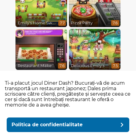
Emily's Home Sweet Home
Pizza Party
7.7
7.6
Restaurant Makeover
Delicious Emily's Hopes And Fears
7.6
7.5
Ti-a placut jocul Diner Dash? Bucurați-vă de acum
transportă un restaurant japonez; Dales prima
scrisoare către clienți, pregătește și servește ceea ce
cer și dacă sunt întrebați restaurant le oferă o
memorie de a avea gheișe.
Politica de confidentialitate