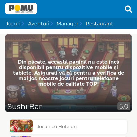
Jocuri
Aventuri
Manager
Restaurant
Din păcate, această pagină nu este încă
disponibil pentru dispozitive mobile și
tablete. Asigurați-vă că pentru a verifica de
mai jos noastre jocuri pentru telefoane
mobile de calitate TOP!
Sushi Bar
5.0
Jocuri cu Hoteluri