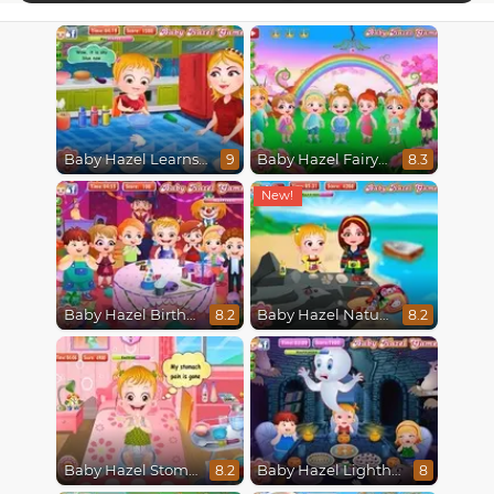
Baby Hazel Learns Colors
Baby Hazel Fairyland Ballet
9
8.3
Baby Hazel Birthday Party
Baby Hazel Nature Explorer
8.2
8.2
Baby Hazel Stomach Care
Baby Hazel Lighthouse Adventure
8.2
8