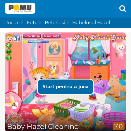
Jocuri
Fete
Bebelusi
Bebelusul Hazel
Start pentru a juca
Baby Hazel Cleaning
7.0