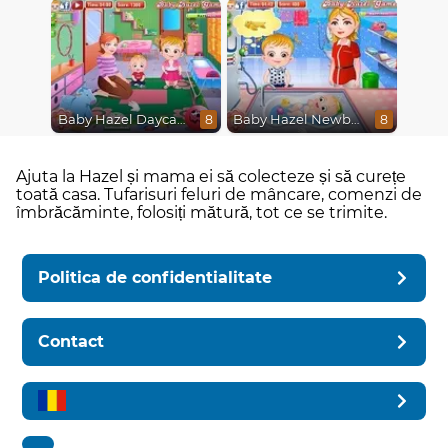
Baby Hazel Daycare
Baby Hazel Newborn Vaccination
8
8
Ajuta la Hazel și mama ei să colecteze și să curețe
toată casa. Tufarisuri feluri de mâncare, comenzi de
îmbrăcăminte, folosiți mătură, tot ce se trimite.
Politica de confidentialitate
Contact