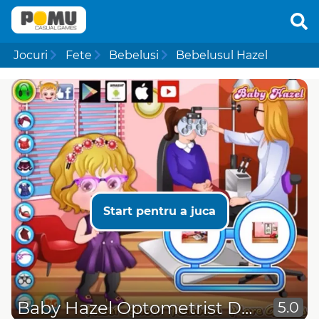
Jocuri
Fete
Bebelusi
Bebelusul Hazel
Start pentru a juca
Baby Hazel Optometrist Dressup
5.0