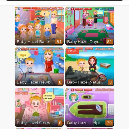
Baby Hazel Ballerina Dance
Baby Hazel Daycare
8.1
8.1
Baby Hazel Newborn Vaccination
Baby Hazel Nature Explorer
8
8
Baby Hazel Stomach Care
Baby Hazel Helping Time
8
7.9