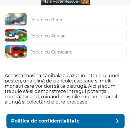
Mars Rover Rescue
7.8
Jocuri cu Barci
Jocuri cu Parcari
Jocuri cu Camioane
Această mașină canibală a căzut în interiorul unei
peșteri, una plină de pericole, capcane și mulți
monștri care vor dori să te distrugă. Aici și acum
trebuie să-și demonstreze întregul potențial,
contraatacând, minând mașinile mutante care îl
alungă și colectând pietre prețioase.
Politica de confidentialitate