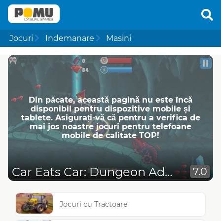
Jocuri
Indemanare
Masini
Din păcate, această pagină nu este încă
disponibil pentru dispozitive mobile și
tablete. Asigurați-vă că pentru a verifica de
mai jos noastre jocuri pentru telefoane
mobile de calitate TOP!
Car Eats Car: Dungeon Adventure
7.0
Jocuri cu Tractoare