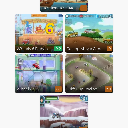
Car Eats Car : Sea Adventure
7.1
6
Wheely 6 Fairytale
Racing Movie Cars
9.2
9
Wheely 2
Drift Cup Racing
8.1
7.9