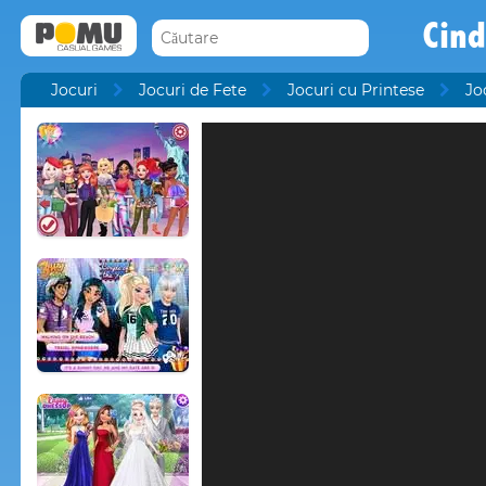
Cind
Jocuri
Jocuri de Fete
Jocuri cu Printese
Jo