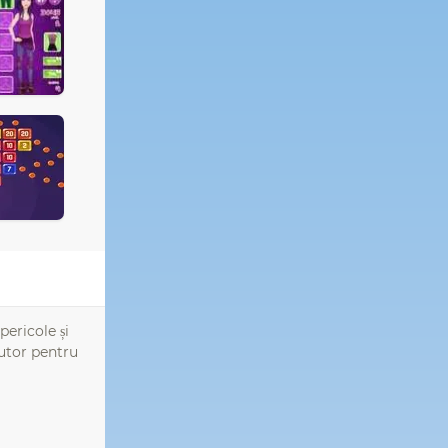
pericole și
jutor pentru