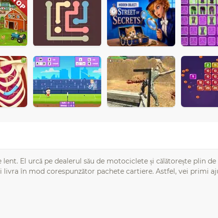
ent. El urcă pe dealerul său de motociclete și călătorește plin de 
i livra în mod corespunzător pachete cartiere. Astfel, vei primi a