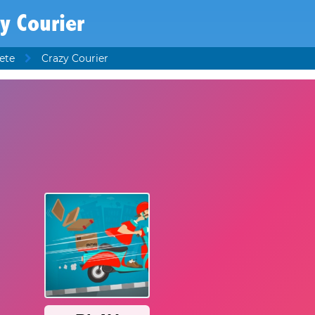
y Courier
ete
Crazy Courier