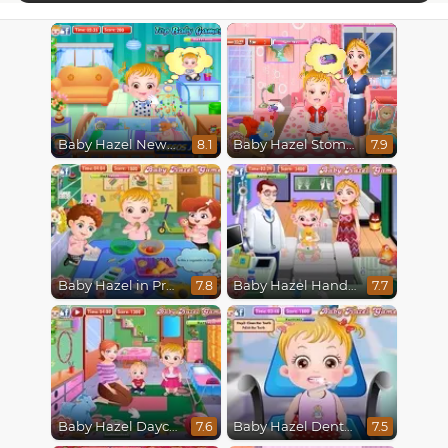
Baby Hazel Newborn Vaccination
Baby Hazel Stomach Care
8.1
7.9
Baby Hazel in Preschool
Baby Hazel Hand Fracture
7.8
7.7
Baby Hazel Daycare
Baby Hazel Dental Care
7.6
7.5