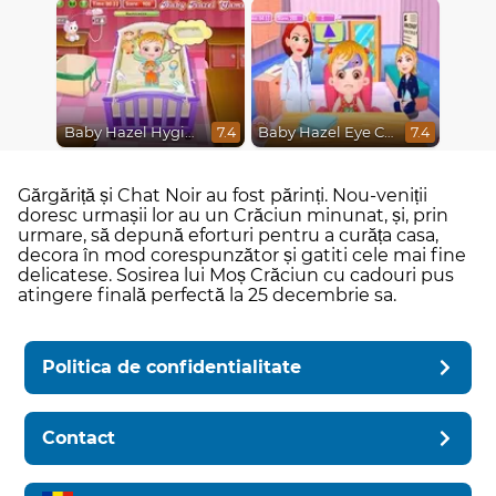
Baby Hazel Hygiene
Baby Hazel Eye Care
7.4
7.4
Gărgăriță și Chat Noir au fost părinți. Nou-veniții
doresc urmașii lor au un Crăciun minunat, și, prin
urmare, să depună eforturi pentru a curăța casa,
decora în mod corespunzător și gatiti cele mai fine
delicatese. Sosirea lui Moș Crăciun cu cadouri pus
atingere finală perfectă la 25 decembrie sa.
Politica de confidentialitate
Contact