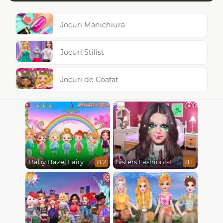
Jocuri Manichiura
Jocuri Stilist
Jocuri de Coafat
Baby Hazel Fairyland Ballet
Sisters Fashionista Makeup
8.2
8.1