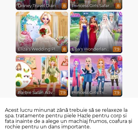
Disney Travel Diaries: City Break
Princess Girls Safari Trip
8
8
Eliza's Wedding Planner
Elsa's Wonderland Wedding
8
7.9
Barbie Safari Adventure
Princess Girls Trip To Aspen
7.9
7.9
Acest lucru minunat zână trebuie să se relaxeze la
spa. tratamente pentru piele Hazle pentru corp si
fata inainte de a alege un machiaj frumos, coafura și
rochie pentru un dans importante.