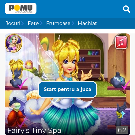
Jocuri
Fete
Frumoase
Machiat
Start pentru a juca
Fairy's Tiny Spa
6.2