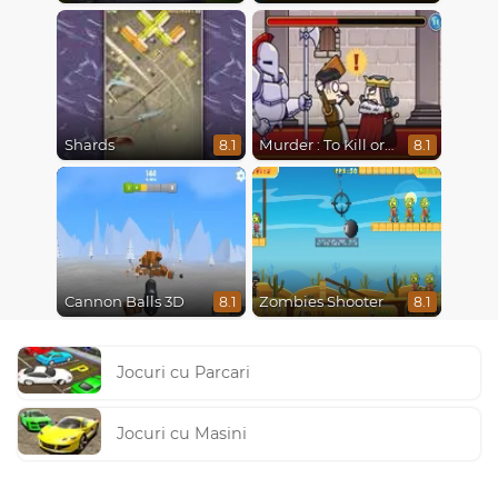
Shards
Murder : To Kill or Not to Kill
8.1
8.1
Cannon Balls 3D
Zombies Shooter
8.1
8.1
Jocuri cu Parcari
Jocuri cu Masini