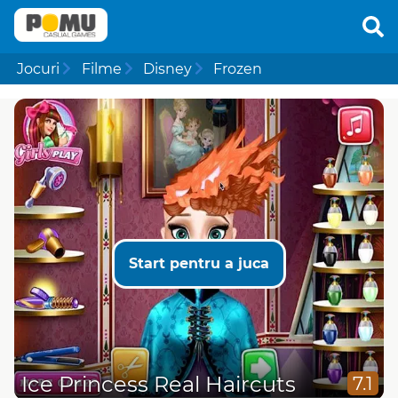
Jocuri
Filme
Disney
Frozen
Start pentru a juca
Ice Princess Real Haircuts
7.1