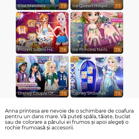
Elsa Mandala
Ice Queen Hospital Recovery
7.9
7.7
Frozen Sisters Halloween Party
Ice Princess Nails Spa
7.6
7.6
Disney Couple Of The Year
Disney Snowflakes Winter Ball
7.5
7.5
Anna printesa are nevoie de o schimbare de coafura
pentru un dans mare. Vă puteți spăla, tăiate, buclat
sau de colorare a părului ei frumos și apoi alegeți o
rochie frumoasă și accesorii.