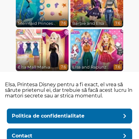
Mermaid Princesses
Barbie and Elsa Autumn Patterns
7.6
7.6
Elsa Mall Mania
Elsa and Rapunzel Princess Rivalry
7.6
7.6
Elsa, Printesa Disney pentru a fi exact, el vrea să
sărute prietenul ei, dar trebuie să facă acest lucru în
martori secrete sau ar strica momentul.
Politica de confidentialitate
Contact