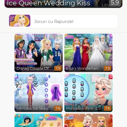
Ice Queen Wedding Kiss
5.9
Jocuri cu Rapunzel
Disney Couple Of The Year
Elsa's Wonderland Wedding
7.9
7.9
Princess Ice Skating Adventure
Princess Influencer Winter Wonderland
7.6
7.6