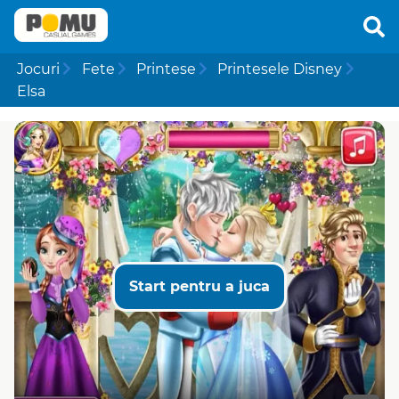
Jocuri
Fete
Printese
Printesele Disney
Elsa
Start pentru a juca