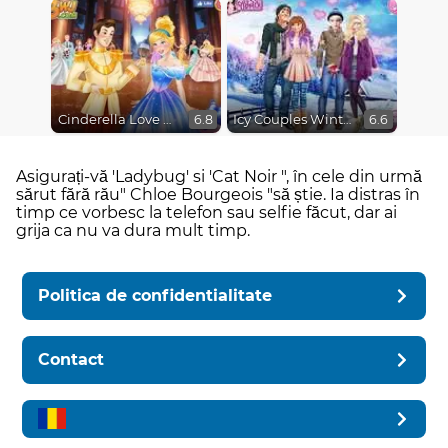
Cinderella Love On The Run
Icy Couples Winter Time
6.8
6.6
Asigurați-vă 'Ladybug' si 'Cat Noir ", în cele din urmă
sărut fără rău" Chloe Bourgeois "să știe. Ia distras în
timp ce vorbesc la telefon sau selfie făcut, dar ai
grija ca nu va dura mult timp.
Politica de confidentialitate
Contact