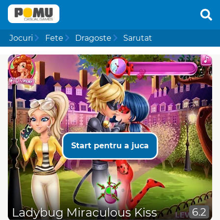
Jocuri
Fete
Dragoste
Sarutat
Start pentru a juca
Ladybug Miraculous Kiss
6.2