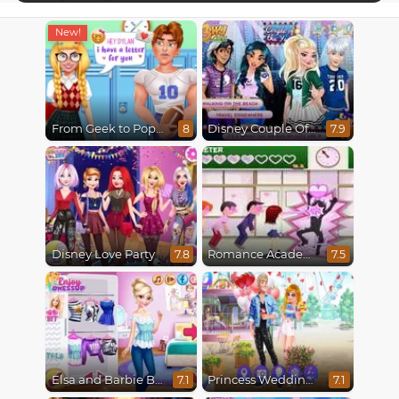
From Geek to Popular Girl
Disney Couple Of The Year
8
7.9
Disney Love Party
Romance Academy
7.8
7.5
Elsa and Barbie Blind Date
Princess Wedding Drama
7.1
7.1