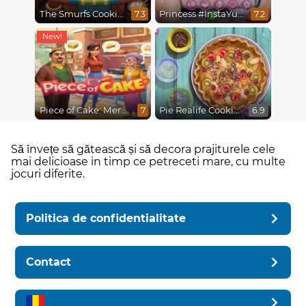
The Smurfs Cooking
Princess #InstaYuuum Macarons & Flowers
7.3
7.2
Piece of Cake: Merge & Bake
Pie Realife Cooking
7
6.9
Să învețe să gătească și să decora prajiturele cele
mai delicioase in timp ce petreceti mare, cu multe
jocuri diferite.
Politica de confidentialitate
Contact