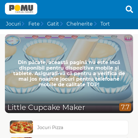
Jocuri
Fete
Gatit
Chelnerite
Tort
Din păcate, această pagină nu este încă
disponibil pentru dispozitive mobile și
tablete. Asigurați-vă că pentru a verifica de
mai jos noastre jocuri pentru telefoane
mobile de calitate TOP!
Little Cupcake Maker
7.7
Jocuri Pizza