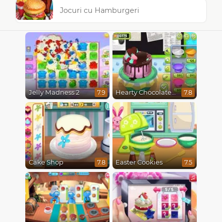
Jocuri cu Hamburgeri
Jelly Madness 2
Hearty Chocolate Cake
7.9
7.8
Cake Shop
Easter Cookies
7.8
7.5