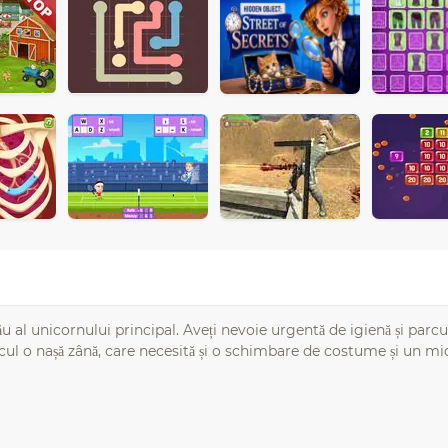
 al unicornului principal. Aveți nevoie urgentă de igienă și parcur
ul o nașă zână, care necesită și o schimbare de costume și un mic