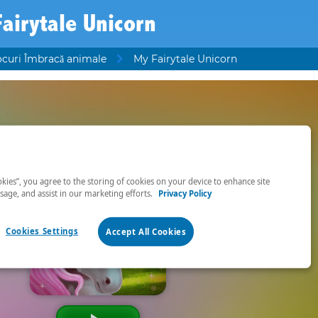
airytale Unicorn
ocuri Îmbracă animale
My Fairytale Unicorn