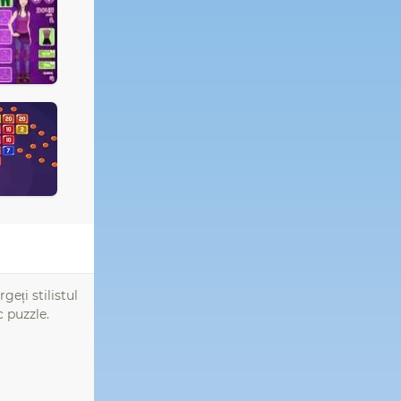
geți stilistul
 puzzle.