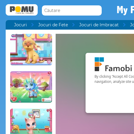
My F
Jocuri
Jocuri de Fete
Jocuri de Imbracat
J