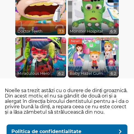
Doctor Teeth
Monster Hospital
7.3
6.9
Miraculous Hero Real Dentist
Baby Hazel Gums Treatment
6.2
6.2
Noelle sa trezit astăzi cu o durere de dinți groaznică.
Din acest motiv, el nu sa gândit de două ori și a
alergat în direcția biroului dentistului pentru a-i da o
privire bună la dinți, a repara ceea ce nu este corect
și a lăsa zâmbetul să strălucească din nou.
Politica de confidentialitate