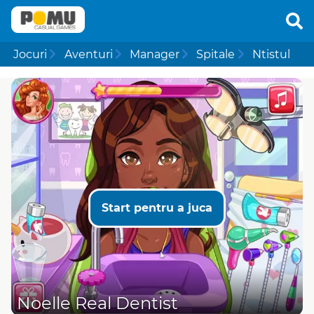
Jocuri
Aventuri
Manager
Spitale
Ntistul
Start pentru a juca
Noelle Real Dentist