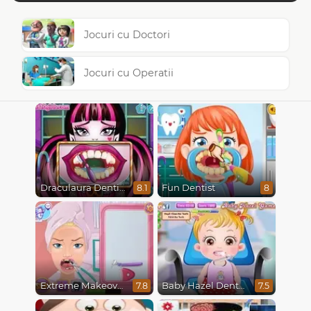
Jocuri cu Doctori
Jocuri cu Operatii
Draculaura Dentist
Fun Dentist
8.1
8
Extreme Makeover
Baby Hazel Dental Care
7.8
7.5