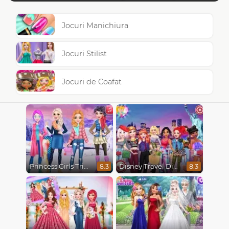
Jocuri Manichiura
Jocuri Stilist
Jocuri de Coafat
Princess Girls Trip To Aspen
Disney Travel Diaries: City Break
8.3
8.3