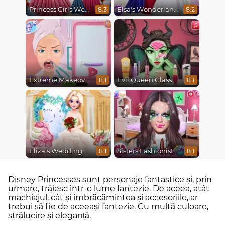
Princess Girls Wedding Trip
Elsa's Wonderland Wedding
8.3
8.2
Extreme Makeover
Evil Queen Glass Skin Routine #Influencer
8.1
8.1
Eliza's Wedding Planner
Sisters Fashionista Makeup
8.1
8.1
Disney Princesses sunt personaje fantastice și, prin
urmare, trăiesc într-o lume fantezie. De aceea, atât
machiajul, cât și îmbrăcămintea și accesoriile, ar
trebui să fie de aceeași fantezie. Cu multă culoare,
strălucire și eleganță.