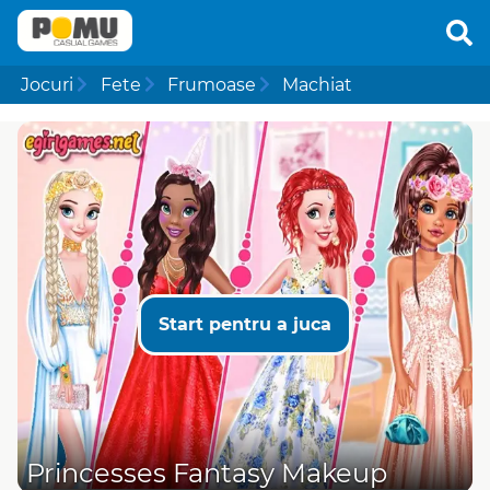
Jocuri
Fete
Frumoase
Machiat
Start pentru a juca
Princesses Fantasy Makeup