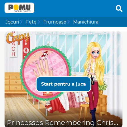
Jocuri
Fete
Frumoase
Manichiura
Start pentru a juca
Princesses Remembering Christmas