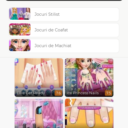
Jocuri Stilist
Jocuri de Coafat
Jocuri de Machiat
Ellie Get Ready With Me 2
Ice Princess Nails Spa
7.6
7.5