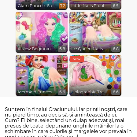
Glam Princess Salon
Little Nails Problems
7.2
6.9
A New Beginning, From Sad to Fab
Ice Queen Nails Spa
6.8
6.8
Mermaid Princess Nails Spa
Holographic Trends
6.6
6.6
Suntem în finalul Craciunului. Iar prinții noștri, care
nu pierd timp, au decis să-și amintească de ei.
Cum? Ei bine, selectând un dulap adecvat și, mai
presus de toate, depunând unghiile mâinilor la o
schimbare în care culorile și margelele vor prevala în
mod corespunzător Crăciunul.