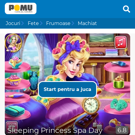
Jocuri
Fete
Frumoase
Machiat
Start pentru a juca
Sleeping Princess Spa Day
6.8