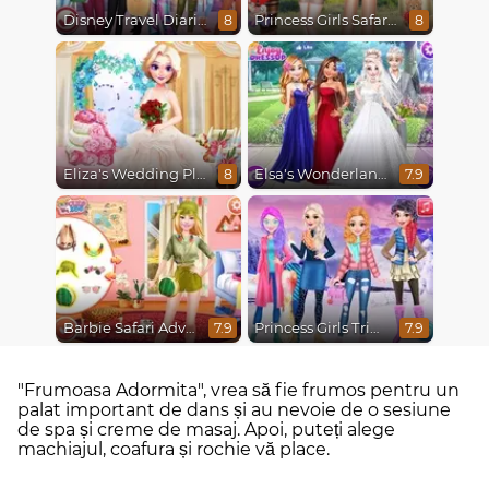
Disney Travel Diaries: City Break
Princess Girls Safari Trip
8
8
Eliza's Wedding Planner
Elsa's Wonderland Wedding
8
7.9
Barbie Safari Adventure
Princess Girls Trip To Aspen
7.9
7.9
"Frumoasa Adormita", vrea să fie frumos pentru un
palat important de dans și au nevoie de o sesiune
de spa și creme de masaj. Apoi, puteți alege
machiajul, coafura și rochie vă place.