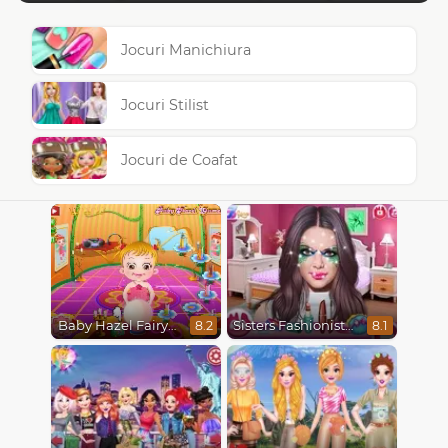
Jocuri Manichiura
Jocuri Stilist
Jocuri de Coafat
Baby Hazel Fairyland Ballet
Sisters Fashionista Makeup
8.2
8.1