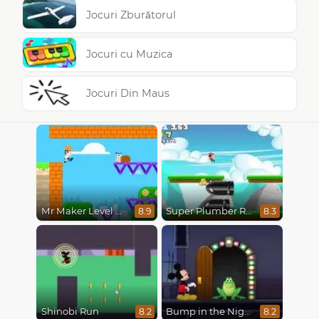
Jocuri Zburătorul
Jocuri cu Muzica
Jocuri Din Maus
Mr Maker Level Editor
Super Plumber Run
8.9
8.3
Shinobi Run
Bump in the Night
8.2
8.2