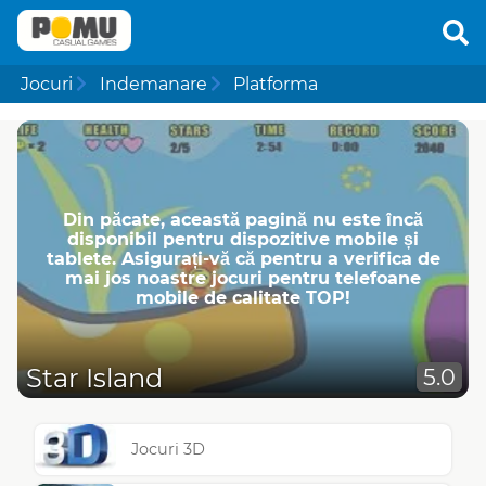
Jocuri
Indemanare
Platforma
Din păcate, această pagină nu este încă
disponibil pentru dispozitive mobile și
tablete. Asigurați-vă că pentru a verifica de
mai jos noastre jocuri pentru telefoane
mobile de calitate TOP!
Star Island
5.0
Jocuri 3D