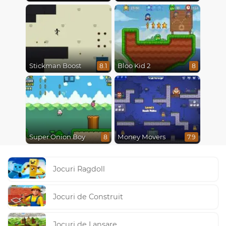
Stickman Boost
Bloo Kid 2
8.1
8
Super Onion Boy
Money Movers
8
7.9
Jocuri Ragdoll
Jocuri de Construit
Jocuri de Lansare