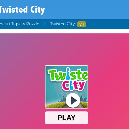
Twisted City
ocuri Jigsaw Puzzle
Twisted City
7.1