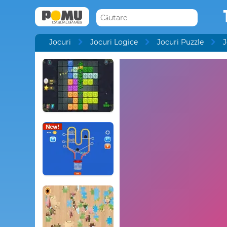
Jocuri
Jocuri Logice
Jocuri Puzzle
J