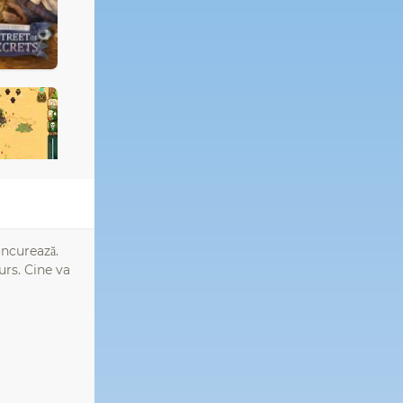
oncurează.
urs. Cine va