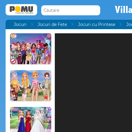
Vill
Jocuri
Jocuri de Fete
Jocuri cu Printese
Jo