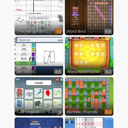
The Hangman Game Scrawl
Word Bird
7.3
6.8
Skribbl.io
Word Adventures
6.6
6.2
Fast English
Bomber Friends
5
8.2