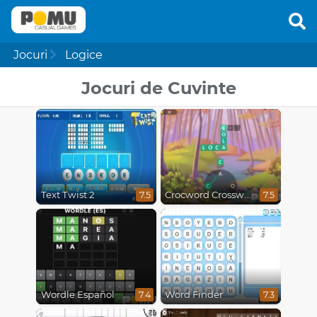
Jocuri
Logice
Jocuri de Cuvinte
Text Twist 2
Crocword Crossword
7.5
7.5
Wordle Español
Word Finder
7.4
7.3