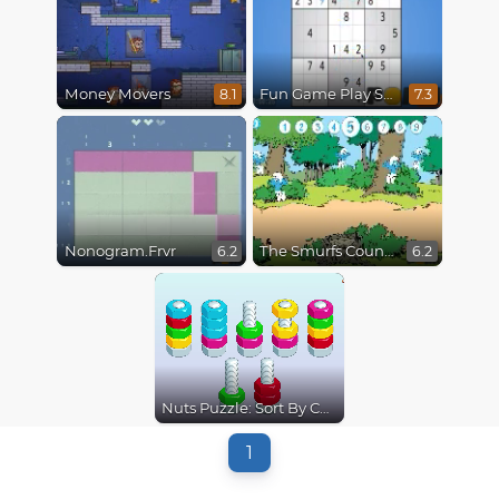
Money Movers
Fun Game Play Sudoku
8.1
7.3
Nonogram.Frvr
The Smurfs Counting Game
6.2
6.2
Nuts Puzzle: Sort By Color
1