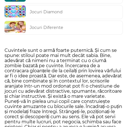
Jocuri Diamond
Jocuri Diferente
Cuvintele sunt o armă foarte puternică. Și cum se
spune: stiloul poate mai mult decât sabia. Bine,
adevărat că nimeni nu a terminat cu o ciumă
zombie bazată pe cuvinte. Încercarea de a
contracara gloanțele de la ceilalți prin lovirea vârfului
ar fi o idee proastă. Dar este, de asemenea, adevărat
că, bine combinate și în contextul lor, scrisorile
aranjate într-un mod ordonat pot fi o chestiune de
jocuri cu adevărat distractive, spumante, răcoritoare
și chiar instructive. Și există o mare varietate.
Puneți-vă în pielea unui copil care construiește
cuvinte amuzante cu blocurile sale. Încadrați-o puțin
și modelați fraze întregi. Strângeți-le, poziționați-le
corect și descoperiți cum au sens. Ele vă pot servi
pentru multe lucruri, pot negocia, schimba sau face
prieteni. Chiar și pentru a arunca o lumină asupra