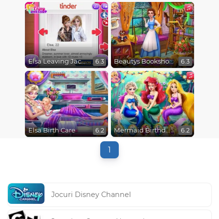
Elsa Leaving Jack Frost
Beautys Bookshop
6.3
6.3
Elsa Birth Care
Mermaid Birthday Party
6.2
6.2
1
Jocuri Disney Channel