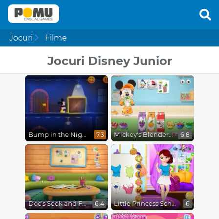
Jocuri
Filme
Jocuri Disney Junior
Bump in the Night
Mickey's Blender Bonanza!
7.3
6.8
Doc's Seek and Find
Little Princess School Prep
6.4
6