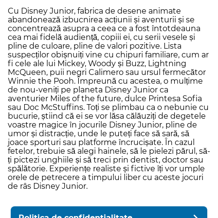
Cu Disney Junior, fabrica de desene animate
abandonează izbucnirea acțiunii și aventurii și se
concentrează asupra a ceea ce a fost întotdeauna
cea mai fidelă audiență, copiii ei, cu serii vesele și
pline de culoare, pline de valori pozitive. Lista
suspecților obișnuiți vine cu chipuri familiare, cum ar
fi cele ale lui Mickey, Woody și Buzz, Lightning
McQueen, puii negri Calimero sau ursul fermecător
Winnie the Pooh. Împreună cu acestea, o mulțime
de nou-veniți pe planeta Disney Junior ca
aventurier Miles of the future, dulce Printesa Sofia
sau Doc McStuffins. Toți se plimbau ca o nebunie cu
bucurie, știind că ei se vor lăsa călăuziți de degetele
voastre magice în jocurile Disney Junior, pline de
umor și distracție, unde le puteți face să sară, să
joace sporturi sau platforme încrucișate. În cazul
fetelor, trebuie să alegi hainele, să le pielezi părul, să-
ți pictezi unghiile și să treci prin dentist, doctor sau
spălătorie. Experiențe realiste și fictive îți vor umple
orele de petrecere a timpului liber cu aceste jocuri
de râs Disney Junior.
Politica de confidentialitate