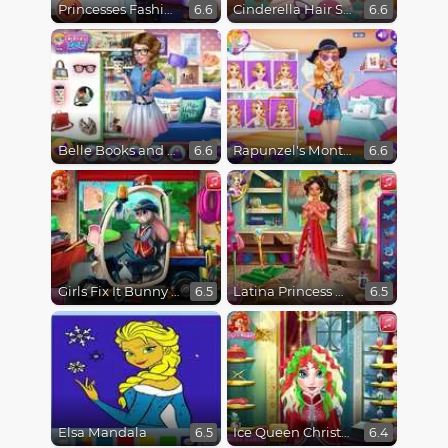
Princesses Fashion Favorites
Cinderella Hair Salon Disaster
6.6
6.6
Belle Books and Fashion
Rapunzel's Monthly Favorites
6.6
6.6
Girls Fix It Bunny Car
Latina Princess Magical Tailor
6.5
6.5
Elsa Mandala
Ice Queen Christmas Real Haircuts
6.5
6.4