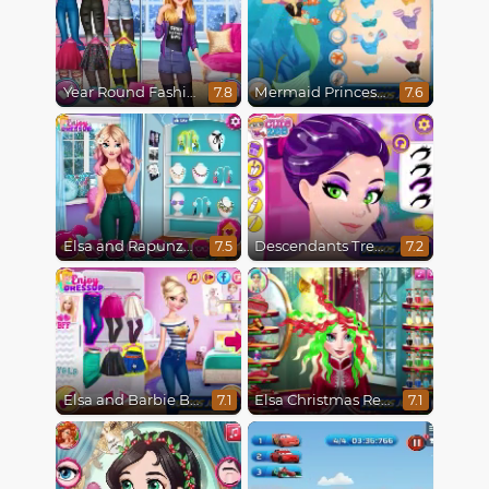
Year Round Fashionista Rapunzel
Mermaid Princesses
7.8
7.6
Elsa and Rapunzel Princess Rivalry
Descendants Trendsetters
7.5
7.2
Elsa and Barbie Blind Date
Elsa Christmas Real Haircuts
7.1
7.1