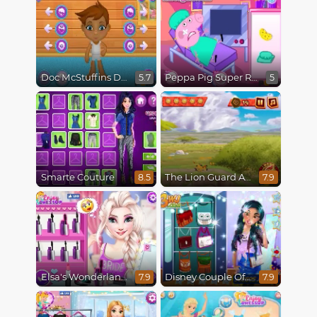
Doc McStuffins Doc's World
Peppa Pig Super Recovery
5.7
5
Smarte Couture
The Lion Guard Assemble
8.5
7.9
Elsa's Wonderland Wedding
Disney Couple Of The Year
7.9
7.9