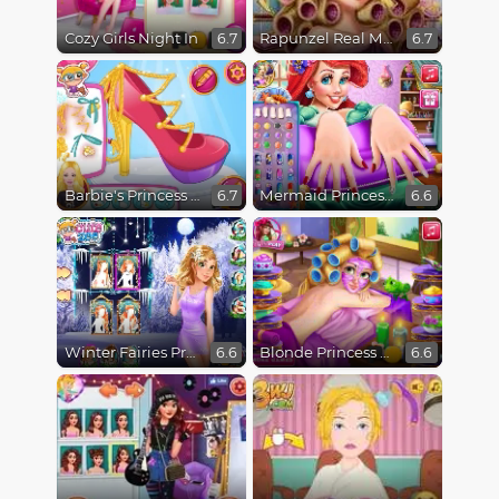
Cozy Girls Night In
Rapunzel Real Makeover
6.7
6.7
Barbie's Princess Shoes
Mermaid Princess Nails Spa
6.7
6.6
Winter Fairies Princesses
Blonde Princess Spa Day
6.6
6.6