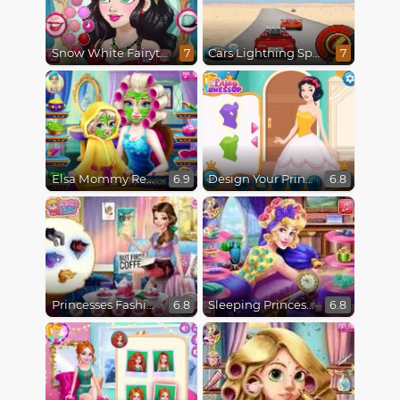
Snow White Fairytale Dress Up
Cars Lightning Speed
7
7
Elsa Mommy Real Makeover
Design Your Princess Dream Dress
6.9
6.8
Princesses Fashion Over Coffee
Sleeping Princess Spa Day
6.8
6.8