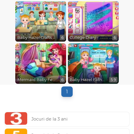
Baby Hazel Crafts Time
College Diary
6
6
Mermaid Baby Feeding
Baby Hazel Fathers Day
6
5.9
1
Jocuri de la 3 ani