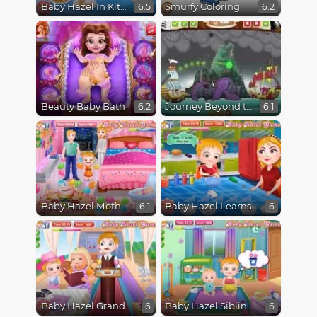
Baby Hazel In Kitchen
Smurfy Coloring
6.5
6.2
Beauty Baby Bath
Journey Beyond the Never Seas
6.2
6.1
Baby Hazel Mothers Day
Baby Hazel Learns Colors
6.1
6
Baby Hazel Grandparents Day
Baby Hazel Sibling Care
6
6