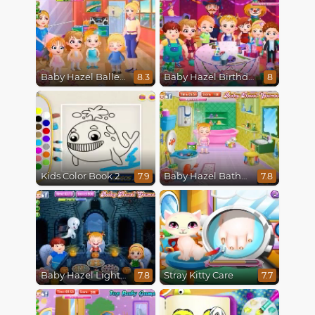
Baby Hazel Ballerina Dance
Baby Hazel Birthday Party
8.3
8
Kids Color Book 2
Baby Hazel Bathroom Hygiene
7.9
7.8
Baby Hazel Lighthouse Adventure
Stray Kitty Care
7.8
7.7