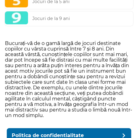
Jocuri de la 5 ani
Jocuri de la 9 ani
Bucurați-vă de o gamă largă de jocuri destinate
copiilor cu vârsta cuprinsă între 7 și 8 ani. Din
această vârstă, cunoștințele copiilor sunt mai mari,
dar pot începe să fie distrasi cu mai multe facilități
sau pentru a arăta puțin interes pentru a învăța din
acest motiv jocurile pot să fie un instrument bun
pentru a dobândi cunoștințe sau pentru a revizui
subiectele care sunt date în clasa unei forme mai
distractive. De exemplu, cu unele dintre jocurile
noastre din această secțiune, veți putea dobândi
agilitate în calculul mental, câștigând puncte
pentru a vă motiva, a învăța geografia într-un mod
mai distractiv sau pentru a studia o limbă nouă într-
un mod simplu.
Politica de confidentialitate