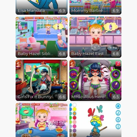
Elsa Mandala
Mommy Barbie Go Shopping
6.9
6.9
Baby Hazel Sibling Trouble
Baby Hazel Easter Fun
6.8
6.8
Girls Fix It Bunny Car
Miraculous Hero Baby Bath
6.6
6.5