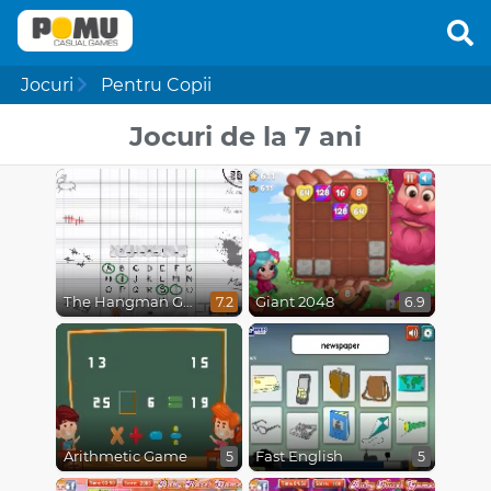
Jocuri
Pentru Copii
Jocuri de la 7 ani
The Hangman Game Scrawl
Giant 2048
7.2
6.9
Arithmetic Game
Fast English
5
5