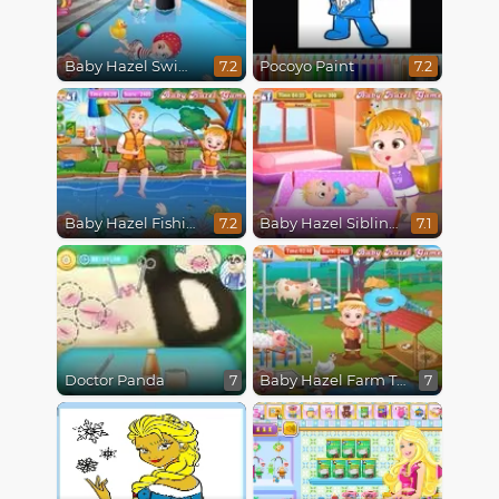
Baby Hazel Swimming
Pocoyo Paint
7.2
7.2
Baby Hazel Fishing Time
Baby Hazel Siblings Day
7.2
7.1
Doctor Panda
Baby Hazel Farm Tour
7
7