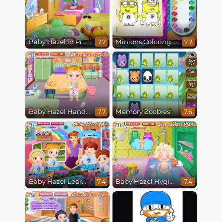
Baby Hazel in Preschool
Minions Coloring Book
7.7
7.7
Baby Hazel Hand Fracture
Memory Zoobies
7.7
7.6
Baby Hazel Learns Vehicles
Baby Hazel Hygiene
7.4
7.4