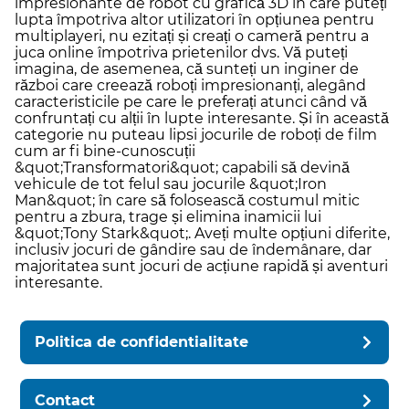
impresionante de robot cu grafică 3D în care puteți
lupta împotriva altor utilizatori în opțiunea pentru
multiplayeri, nu ezitați și creați o cameră pentru a
juca online împotriva prietenilor dvs. Vă puteți
imagina, de asemenea, că sunteți un inginer de
război care creează roboți impresionanți, alegând
caracteristicile pe care le preferați atunci când vă
confruntați cu alții în lupte interesante. Și în această
categorie nu puteau lipsi jocurile de roboți de film
cum ar fi bine-cunoscuții
&quot;Transformatori&quot; capabili să devină
vehicule de tot felul sau jocurile &quot;Iron
Man&quot; în care să folosească costumul mitic
pentru a zbura, trage și elimina inamicii lui
&quot;Tony Stark&quot;. Aveți multe opțiuni diferite,
inclusiv jocuri de gândire sau de îndemânare, dar
majoritatea sunt jocuri de acțiune rapidă și aventuri
interesante.
Politica de confidentialitate
Contact