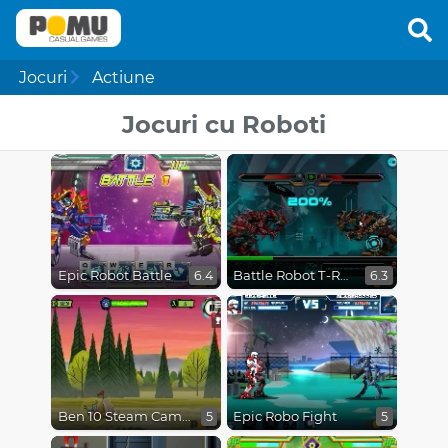
Jocuri
Actiune
Jocuri cu Roboti
Epic Robot Battle
Battle Robot T-Rex Age
6.4
6.3
Ben 10 Steam Camp
Epic Robo Fight
5
5