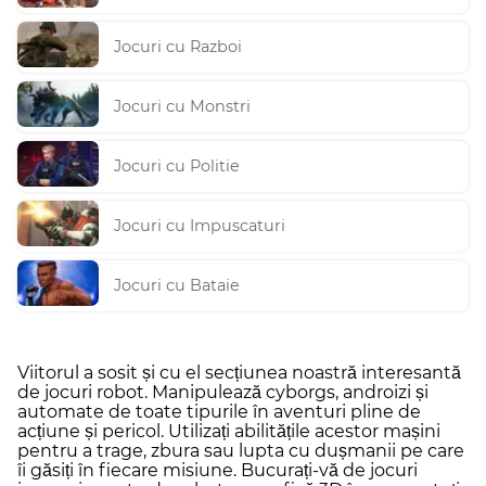
Jocuri cu Razboi
Jocuri cu Monstri
Jocuri cu Politie
Jocuri cu Impuscaturi
Jocuri cu Bataie
Viitorul a sosit și cu el secțiunea noastră interesantă
de jocuri robot. Manipulează cyborgs, androizi și
automate de toate tipurile în aventuri pline de
acțiune și pericol. Utilizați abilitățile acestor mașini
pentru a trage, zbura sau lupta cu dușmanii pe care
îi găsiți în fiecare misiune. Bucurați-vă de jocuri