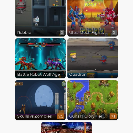
Robbie
Ultra Mech Fights
5
5
Battle Robot Wolf Age
Quadron
Skulls vs Zombies
Guns N Glory Heroes
7.5
7.1