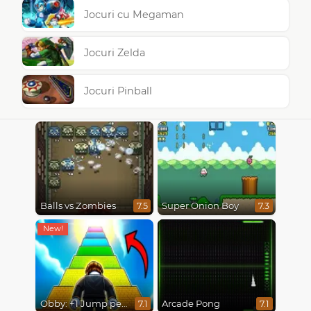
Jocuri cu Megaman
Jocuri Zelda
Jocuri Pinball
Balls vs Zombies
Super Onion Boy
7.5
7.3
Obby: +1 Jump per Click
Arcade Pong
7.1
7.1