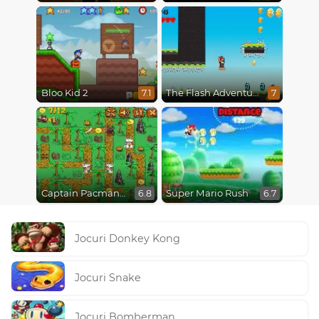
Bloo Kid 2
The Flash Adventures
7.1
7
Captain Pacman Adventure
Super Mario Rush
6.8
6.7
Jocuri Donkey Kong
Jocuri Snake
Jocuri Bomberman