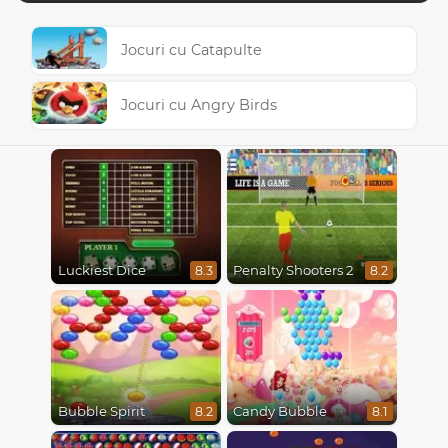
Jocuri cu Catapulte
Jocuri cu Angry Birds
Luckiest Dice
Penalty Shooters 2
8.3
8.2
Bubble Spirit
Candy Bubble
8.2
8.1