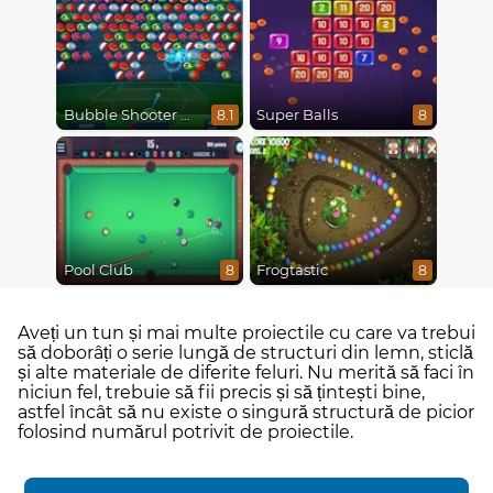
Bubble Shooter World Cup
Super Balls
8.1
8
Pool Club
Frogtastic
8
8
Aveți un tun și mai multe proiectile cu care va trebui
să doborâți o serie lungă de structuri din lemn, sticlă
și alte materiale de diferite feluri. Nu merită să faci în
niciun fel, trebuie să fii precis și să țintești bine,
astfel încât să nu existe o singură structură de picior
folosind numărul potrivit de proiectile.