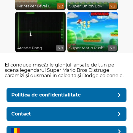
Mr Maker Level Editor
Super Onion Boy
7.3
7.2
Arcade Pong
Super Mario Rush
6.9
6.8
El conduce mișcările glonțul lansate de tun pe
scena legendarul Super Mario Bros Distruge
cărămizi și dușmani în calea ta și Dodge coloanele.
Politica de confidentialitate
Contact