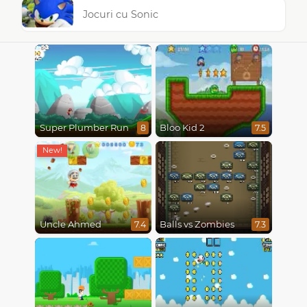
Jocuri cu Sonic
Super Plumber Run
Bloo Kid 2
8
7.5
Uncle Ahmed
Balls vs Zombies
7.4
7.3