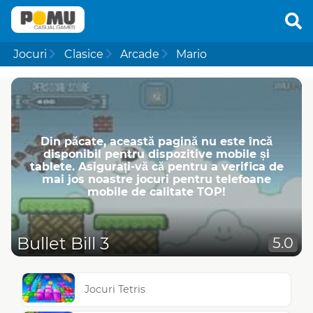
Jocuri
Clasice
Arcade
Mario
Din păcate, această pagină nu este încă
disponibil pentru dispozitive mobile și
tablete. Asigurați-vă că pentru a verifica de
mai jos noastre jocuri pentru telefoane
mobile de calitate TOP!
Bullet Bill 3
5.0
Jocuri Tetris