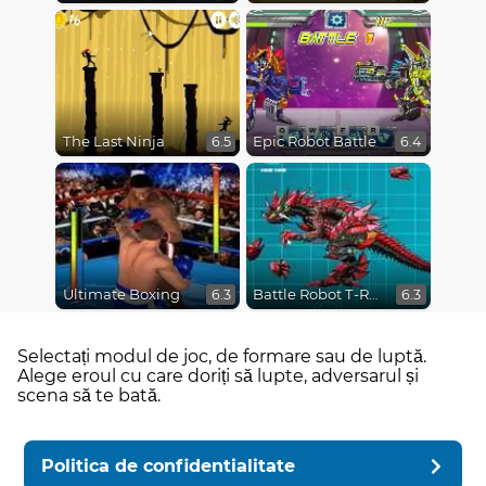
The Last Ninja
Epic Robot Battle
6.5
6.4
Ultimate Boxing
Battle Robot T-Rex Age
6.3
6.3
Selectați modul de joc, de formare sau de luptă.
Alege eroul cu care doriți să lupte, adversarul și
scena să te bată.
Politica de confidentialitate