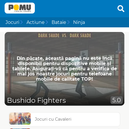
Jocuri
Actiune
Bataie
Ninja
Din păcate, această pagină nu este încă
disponibil pentru dispozitive mobile și
tablete. Asigurați-vă că pentru a verifica de
mai jos noastre jocuri pentru telefoane
mobile de calitate TOP!
Bushido Fighters
5.0
Jocuri cu Cavaleri