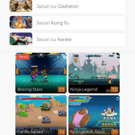
Jocuri cu Gladiatori
Jocuri Kung fu
Jocuri cu Karate
Boxing Stars
Ninja Legend
7.7
7.2
Tanks Squad
SpongeBob SquarePants : Monster Island Adventures
7.2
7.1