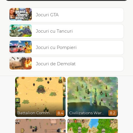
Jocuri GTA
Jocuri cu Tancuri
Jocuri cu Pompieri
Jocuri de Demolat
Battalion Commander
Civilizations Wars Master Edition
8.4
8.2