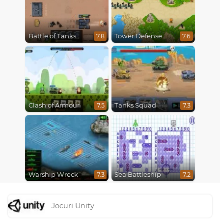
Battle of Tanks
Tower Defense
7.8
7.6
Clash of Armour
Tanks Squad
7.5
7.3
Warship Wreck
Sea Battleship
7.3
7.2
Jocuri Unity