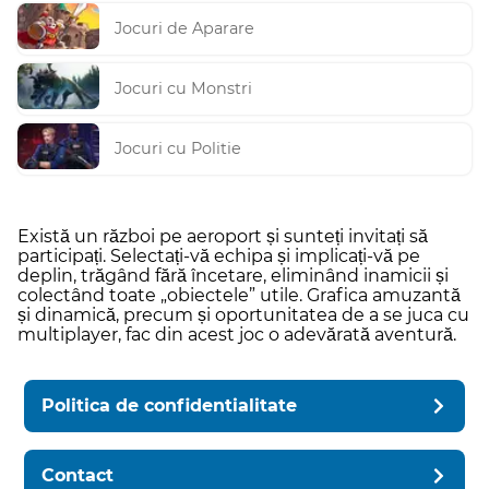
Jocuri de Aparare
Jocuri cu Monstri
Jocuri cu Politie
Există un război pe aeroport și sunteți invitați să
participați. Selectați-vă echipa și implicați-vă pe
deplin, trăgând fără încetare, eliminând inamicii și
colectând toate „obiectele” utile. Grafica amuzantă
și dinamică, precum și oportunitatea de a se juca cu
multiplayer, fac din acest joc o adevărată aventură.
Politica de confidentialitate
Contact