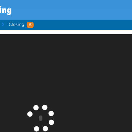
ing
Closing
5