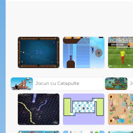
Jocuri cu Catapulte
J