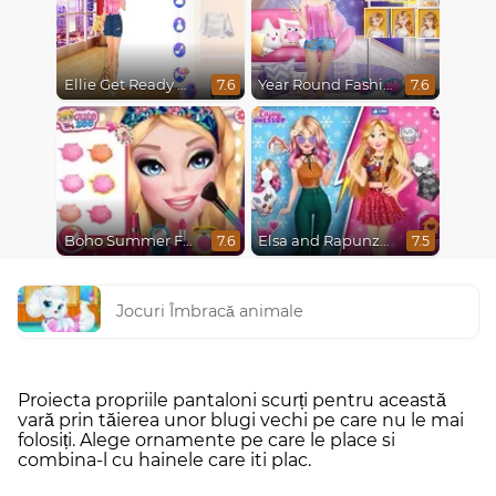
Ellie Get Ready With Me 2
Year Round Fashionista Belle
7.6
7.6
Boho Summer Festival Besties
Elsa and Rapunzel Princess Rivalry
7.6
7.5
Jocuri Îmbracă animale
Proiecta propriile pantaloni scurți pentru această
vară prin tăierea unor blugi vechi pe care nu le mai
folosiți. Alege ornamente pe care le place si
combina-l cu hainele care iti plac.