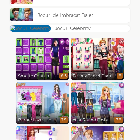
Jocuri de Imbracat Baieti
Jocuri Celebrity
Smarte Couture
Disney Travel Diaries: City Break
8.5
8
Barbie Loves Her Job
Year Round Fashionista Rapunzel
7.9
7.8