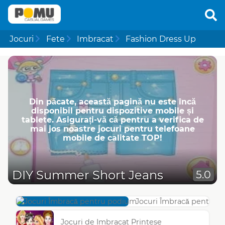
Jocuri
Fete
Imbracat
Fashion Dress Up
Din păcate, această pagină nu este încă
disponibil pentru dispozitive mobile și
tablete. Asigurați-vă că pentru a verifica de
mai jos noastre jocuri pentru telefoane
mobile de calitate TOP!
DIY Summer Short Jeans
5.0
Jocuri Îmbracă pentru 
Jocuri de Imbracat Printese