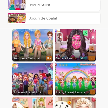
Jocuri Stilist
Jocuri de Coafat
Princess Girls Safari Trip
Sisters Fashionista Makeup
8.2
8.1
Disney Travel Diaries: City Break
Baby Hazel Fairyland Ballet
8
8