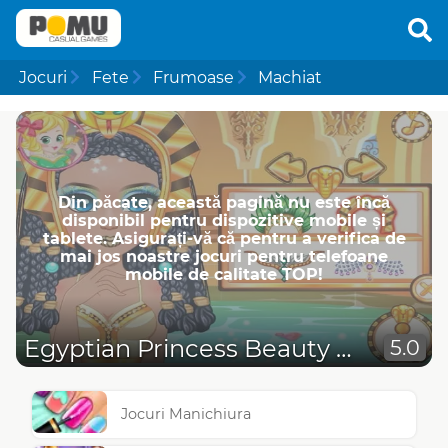
Jocuri
Fete
Frumoase
Machiat
Din păcate, această pagină nu este încă
disponibil pentru dispozitive mobile și
tablete. Asigurați-vă că pentru a verifica de
mai jos noastre jocuri pentru telefoane
mobile de calitate TOP!
Egyptian Princess Beauty Secrets
5.0
Jocuri Manichiura