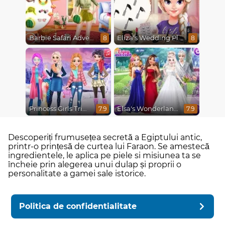
Barbie Safari Adventure
Eliza's Wedding Planner
8
8
Princess Girls Trip To Aspen
Elsa's Wonderland Wedding
7.9
7.9
Descoperiți frumusețea secretă a Egiptului antic,
printr-o prințesă de curtea lui Faraon. Se amestecă
ingredientele, le aplica pe piele si misiunea ta se
încheie prin alegerea unui dulap și proprii o
personalitate a gamei sale istorice.
Politica de confidentialitate