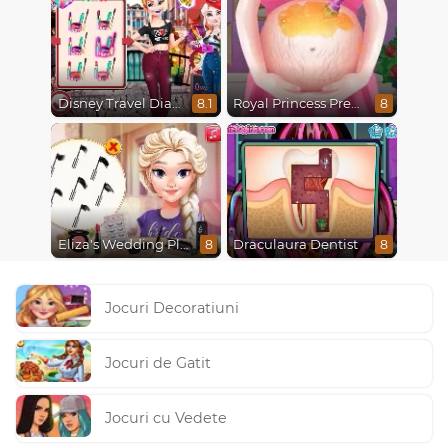
Disney Travel Diaries: City Break
Royal Princess Pregnant
8.1
8
Eliza's Wedding Planner
Draculaura Dentist
8
8
Jocuri Decoratiuni
Jocuri de Gatit
Jocuri cu Vedete