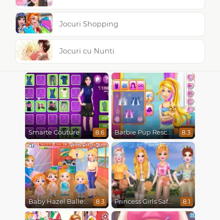
Jocuri Shopping
Jocuri cu Nunti
Smarte Couture
Barbie Pup Rescue
8.6
8.3
Baby Hazel Ballerina Dance
Princess Girls Safari Trip
8.3
8.1