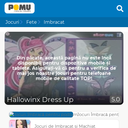
Jocuri
Fete
Imbracat
Din păcate, această pagină nu este încă
disponibil pentru dispozitive mobile și
tablete. Asigurați-vă că pentru a verifica de
mai jos noastre jocuri pentru telefoane
mobile de calitate TOP!
Hallowinx Dress Up
5.0
Jocuri Îmbracă pentru 
Jocuri de Imbracat si Machiat