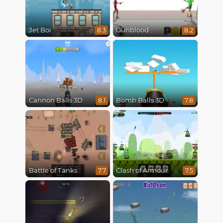
Jet Boi
Gunblood
8.3
8.2
Cannon Balls 3D
Bomb Balls 3D
8.1
7.8
Battle of Tanks
Clash of Armour
7.7
7.5