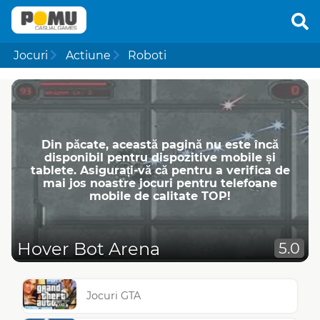
Jocuri
Actiune
Roboti
Din păcate, această pagină nu este încă
disponibil pentru dispozitive mobile și
tablete. Asigurați-vă că pentru a verifica de
mai jos noastre jocuri pentru telefoane
mobile de calitate TOP!
Hover Bot Arena
5.0
Jocuri GTA