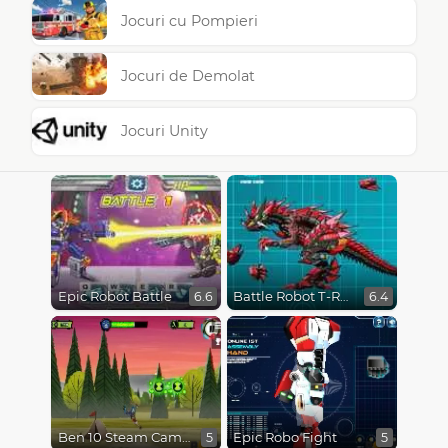
Jocuri cu Pompieri
Jocuri de Demolat
Jocuri Unity
Epic Robot Battle
Battle Robot T-Rex Age
6.6
6.4
Ben 10 Steam Camp
Epic Robo Fight
5
5