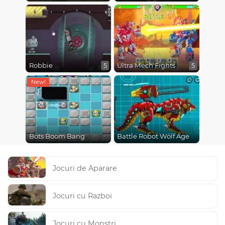
Robbie
Ultra Mech Fights
5
5
Bots Boom Bang
Battle Robot Wolf Age
Jocuri de Aparare
Jocuri cu Razboi
Jocuri cu Monstri